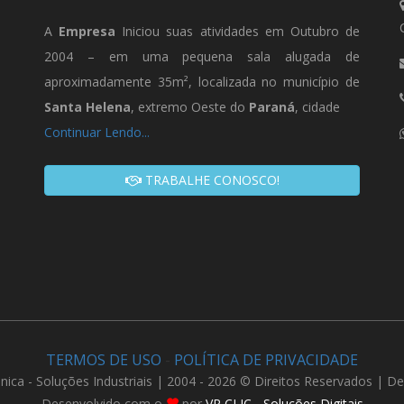
A
Empresa
Iniciou suas atividades em Outubro de
2004 – em uma pequena sala alugada de
aproximadamente 35m², localizada no município de
Santa Helena
, extremo Oeste do
Paraná
, cidade
Continuar Lendo...
TRABALHE CONOSCO!
TERMOS DE USO
-
POLÍTICA DE PRIVACIDADE
nica - Soluções Industriais | 2004 - 2026 © Direitos Reservados | D
Desenvolvido com o
por
VR CLIC - Soluções Digitais